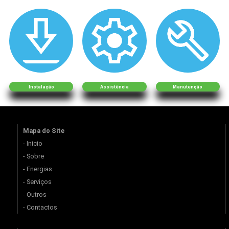
Instalação
Assistência
Manutenção
Mapa do Site
- Inicio
- Sobre
- Energias
- Serviços
- Outros
- Contactos